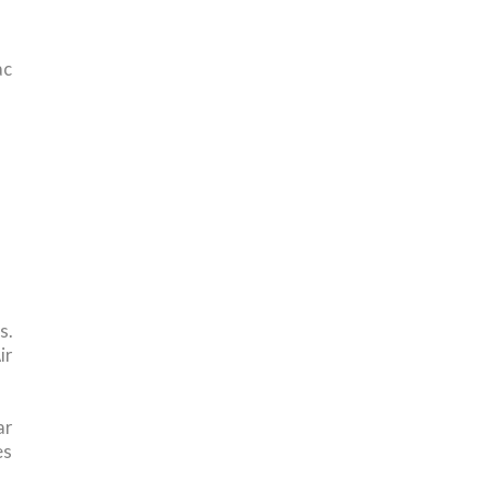
ac
s.
ir
ar
es