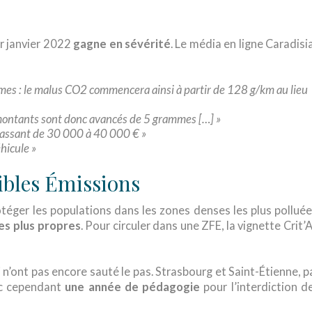
er janvier 2022
gagne en sévérité
. Le média en ligne Caradisi
mes : le malus CO2 commencera ainsi à partir de 128 g/km au lieu
 montants sont donc avancés de 5 grammes […] »
passant de 30 000 à 40 000 € »
hicule »
aibles Émissions
téger les populations dans les zones denses les plus polluée
les plus propres
. Pour circuler dans une ZFE, la vignette Crit’A
i n’ont pas encore sauté le pas. Strasbourg et Saint-Étienne, p
vec cependant
une année de pédagogie
pour l’interdiction d