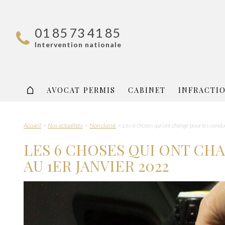
01 85 73 41 85
Intervention nationale
AVOCAT PERMIS
CABINET
INFRACTI
Accueil
Nos actualités
Non classé
Les 6 choses qui ont changé pour les cond
LES 6 CHOSES QUI ONT C
AU 1ER JANVIER 2022