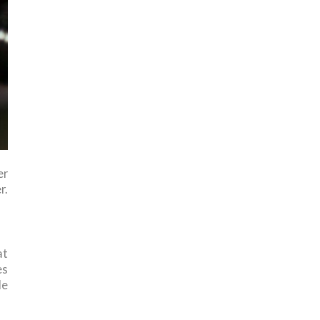
er
r.
at
es
de