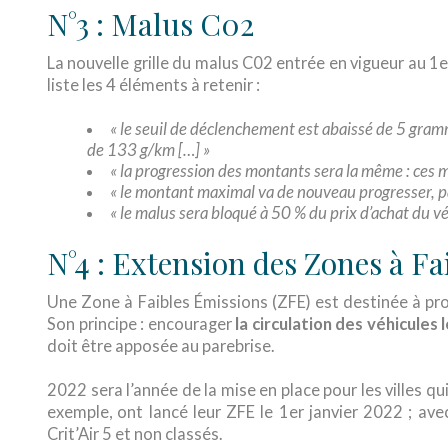
N°3 : Malus C02
La nouvelle grille du malus C02 entrée en vigueur au 1
liste les 4 éléments à retenir :
« le seuil de déclenchement est abaissé de 5 gram
de 133 g/km […] »
« la progression des montants sera la même : ces
« le montant maximal va de nouveau progresser, 
« le malus sera bloqué à 50 % du prix d’achat du vé
N°4 : Extension des Zones à F
Une Zone à Faibles Émissions (ZFE) est destinée à pro
Son principe : encourager
la circulation des véhicules 
doit être apposée au parebrise.
2022 sera l’année de la mise en place pour les villes qu
exemple, ont lancé leur ZFE le 1er janvier 2022 ; a
Crit’Air 5 et non classés.