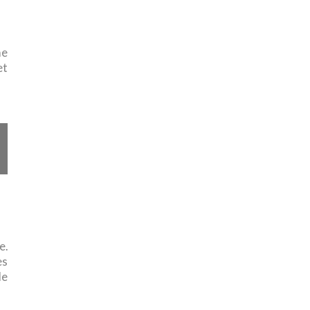
me
et
e.
es
de