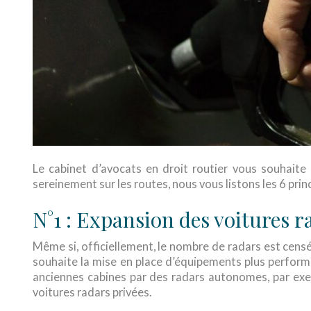
Le cabinet d’avocats en droit routier vous souhaite
sereinement sur les routes, nous vous listons les 6 prin
N°1 : Expansion des voitures r
Même si, officiellement, le nombre de radars est censé
souhaite la mise en place d’équipements plus perform
anciennes cabines par des radars autonomes, par exe
voitures radars privées.