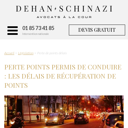
01 85 73 41 85
DEVIS GRATUIT
Intervention nationale
Accueil
Législation
Perte de points délais
PERTE POINTS PERMIS DE CONDUIRE
: LES DÉLAIS DE RÉCUPÉRATION DE
POINTS