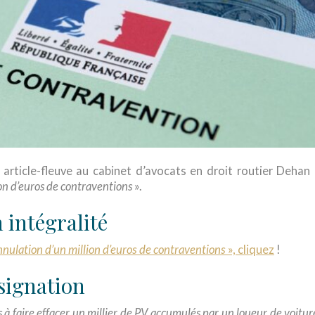
article-fleuve au cabinet d’avocats en droit routier Dehan
ion d’euros de contraventions
».
n intégralité
annulation d’un million d’euros de contraventions
», cliquez
!
ésignation
à faire effacer un millier de PV accumulés par un loueur de voitur