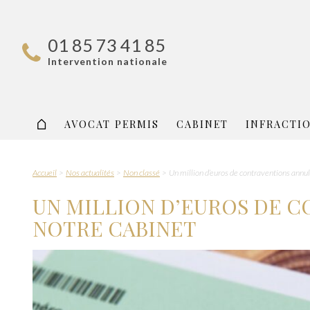
01 85 73 41 85
Intervention nationale
AVOCAT PERMIS
CABINET
INFRACTI
Accueil
Nos actualités
Non classé
Un million d’euros de contraventions annul
UN MILLION D’EUROS DE 
NOTRE CABINET