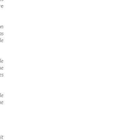
re
on
as
le
le
ne
es
le
ue
it