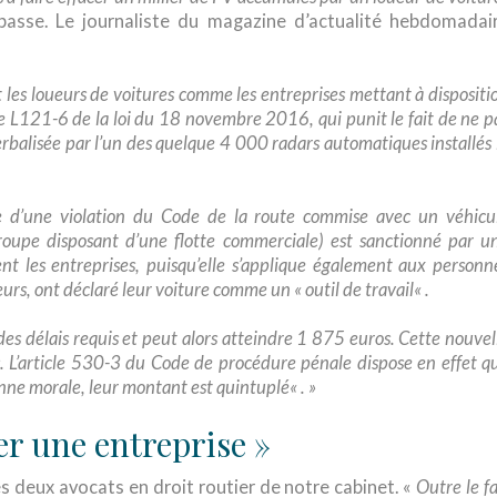
passe. Le journaliste du magazine d’actualité hebdomadai
les loueurs de voitures comme les entreprises mettant à dispositi
cle L121-6 de la loi du 18 novembre 2016, qui punit le fait de ne p
erbalisée par l’un des quelque 4 000 radars automatiques installés 
e d’une violation du Code de la route commise avec un véhicu
roupe disposant d’une flotte commerciale) est sanctionné par u
nt les entreprises, puisqu’elle s’applique également aux personn
eurs, ont déclaré leur voiture comme un
« outil de travail
« .
es délais requis et peut alors atteindre 1 875 euros. Cette nouvel
. L’article 530-3 du Code de procédure pénale dispose en effet q
onne morale, leur montant est quintuplé
« . »
er une entreprise »
es deux avocats en droit routier de notre cabinet. «
Outre le fa