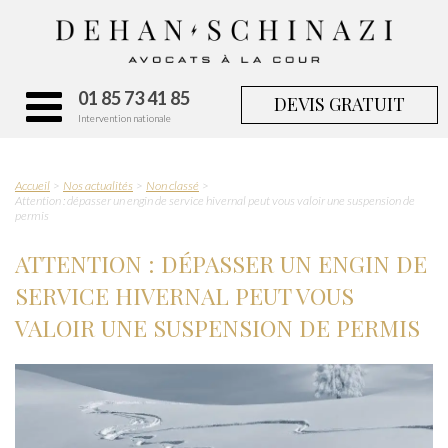
01 85 73 41 85
DEVIS GRATUIT
Intervention nationale
Accueil
Nos actualités
Non classé
Attention : dépasser un engin de service hivernal peut vous valoir une suspension de
permis
ATTENTION : DÉPASSER UN ENGIN DE
SERVICE HIVERNAL PEUT VOUS
VALOIR UNE SUSPENSION DE PERMIS