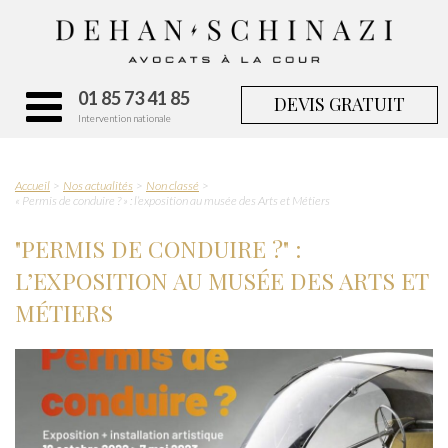
01 85 73 41 85
DEVIS GRATUIT
Intervention nationale
Accueil
Nos actualités
Non classé
« Permis de conduire ? » : l’exposition au musée des Arts et Métiers
"PERMIS DE CONDUIRE ?" :
L’EXPOSITION AU MUSÉE DES ARTS ET
MÉTIERS