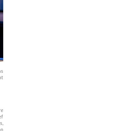
as
nt
re
ef
s,
on