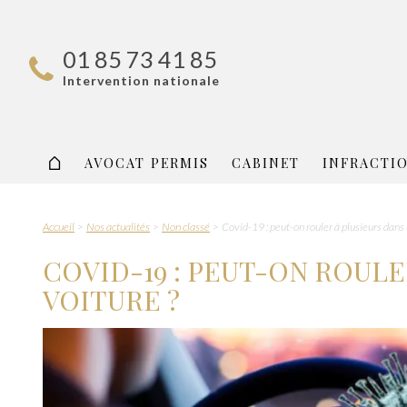
01 85 73 41 85
Intervention nationale
AVOCAT PERMIS
CABINET
INFRACTI
Accueil
Nos actualités
Non classé
Covid-19 : peut-on rouler à plusieurs dans 
COVID-19 : PEUT-ON ROULE
VOITURE ?