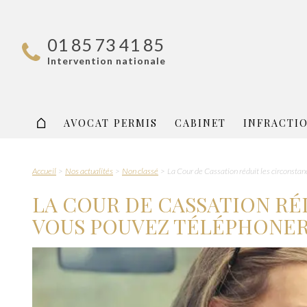
01 85 73 41 85
Intervention nationale
AVOCAT PERMIS
CABINET
INFRACTI
Accueil
Nos actualités
Non classé
La Cour de Cassation réduit les circonsta
LA COUR DE CASSATION RÉ
VOUS POUVEZ TÉLÉPHONER