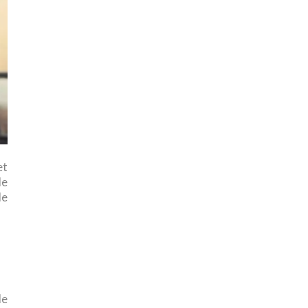
et
de
de
de