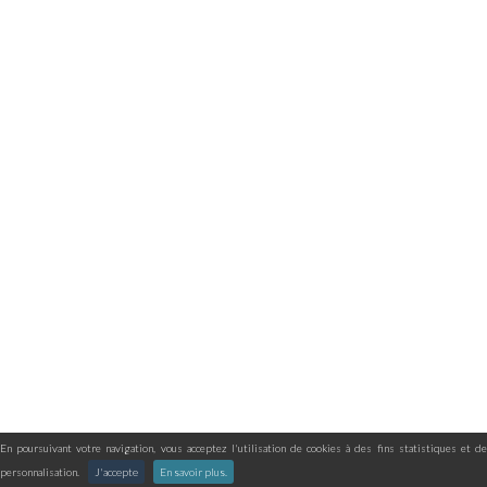
En poursuivant votre navigation, vous acceptez l'utilisation de cookies à des fins statistiques et de
personnalisation.
J'accepte
En savoir plus.