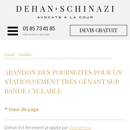
01 85 73 41 85
DEVIS GRATUIT
Intervention nationale
Accueil
Résultats
Abandon des poursuites pour un stationnement très gênant sur bande cyclable
ABANDON DES POURSUITES POUR UN
STATIONNEMENT TRÈS GÊNANT SUR
BANDE CYCLABLE
Haut de page
Dehan est fièrement propulsé par
WordPress