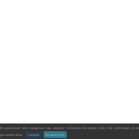
En poursuivant votre navigation, vous acceptez l'utilisation de cookies à des fins statistiques et de
personnalisation.
J'accepte
En savoir plus.