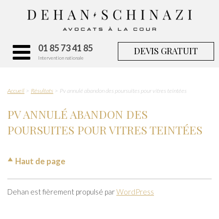
01 85 73 41 85
DEVIS GRATUIT
Intervention nationale
Accueil
Résultats
Pv annulé abandon des poursuites pour vitres teintées
PV ANNULÉ ABANDON DES
POURSUITES POUR VITRES TEINTÉES
Haut de page
Dehan est fièrement propulsé par
WordPress