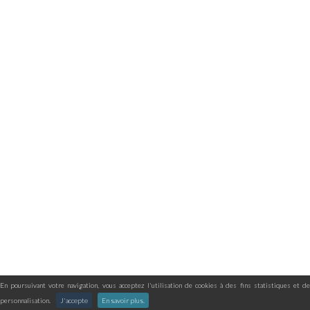
En poursuivant votre navigation, vous acceptez l'utilisation de cookies à des fins statistiques et de
personnalisation.
J'accepte
En savoir plus.