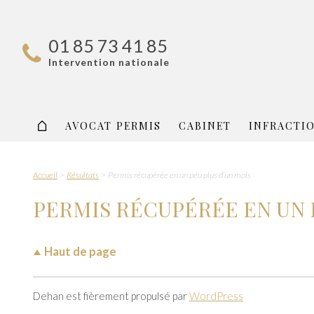
01 85 73 41 85
Intervention nationale
AVOCAT PERMIS
CABINET
INFRACTI
Accueil
Résultats
Permis récupérée en un peu plus d’un mois
PERMIS RÉCUPÉRÉE EN UN 
Haut de page
Dehan est fièrement propulsé par
WordPress