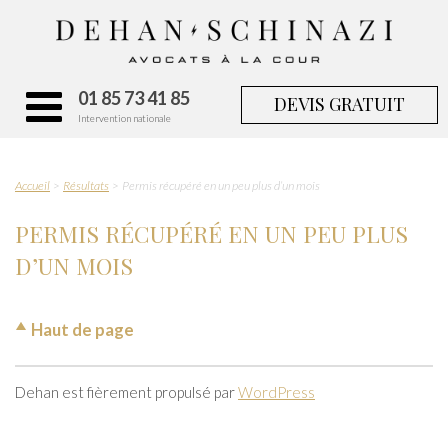
01 85 73 41 85
DEVIS GRATUIT
Intervention nationale
Accueil
Résultats
Permis récupéré en un peu plus d’un mois
PERMIS RÉCUPÉRÉ EN UN PEU PLUS
D’UN MOIS
Haut de page
Dehan est fièrement propulsé par
WordPress