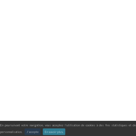
En poursuivant votre navigation, vous acceptez l'utilisation de cookies à des fins statistiques et de
personnalisation.
J'accepte
En savoir plus.