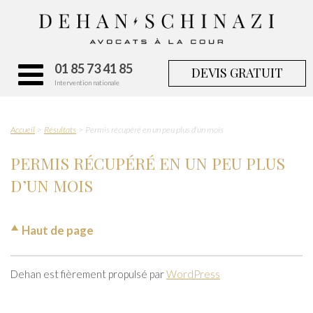
01 85 73 41 85
DEVIS GRATUIT
Intervention nationale
Accueil
Résultats
Permis récupéré en un peu plus d’un mois
PERMIS RÉCUPÉRÉ EN UN PEU PLUS
D’UN MOIS
Haut de page
Dehan est fièrement propulsé par
WordPress