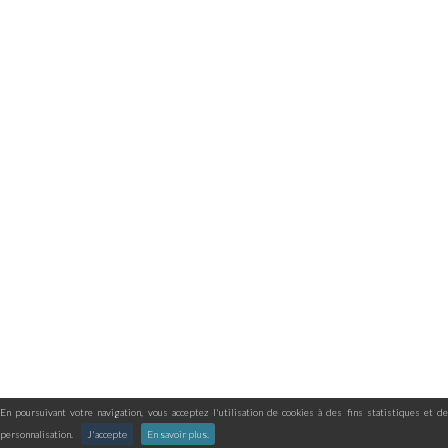
En poursuivant votre navigation, vous acceptez l'utilisation de cookies à des fins statistiques et de
personnalisation.
J'accepte
En savoir plus.