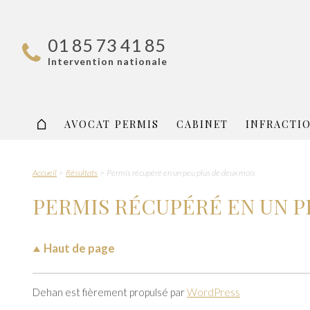
01 85 73 41 85
Intervention nationale
AVOCAT PERMIS
CABINET
INFRACTI
Accueil
Résultats
Permis récupéré en un peu plus de deux mois
PERMIS RÉCUPÉRÉ EN UN P
Haut de page
Dehan est fièrement propulsé par
WordPress