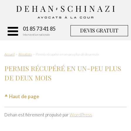
01 85 73 41 85
DEVIS GRATUIT
Intervention nationale
Accueil
Résultats
Permis récupéré en un-peu plus de deux mois
PERMIS RÉCUPÉRÉ EN UN-PEU PLUS
DE DEUX MOIS
Haut de page
Dehan est fièrement propulsé par
WordPress