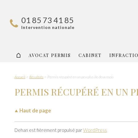
01 85 73 41 85
Intervention nationale
AVOCAT PERMIS
CABINET
INFRACTI
Accueil
Résultats
Permis récupéré en un peu plus de deux mois
PERMIS RÉCUPÉRÉ EN UN P
Haut de page
Dehan est fièrement propulsé par
WordPress