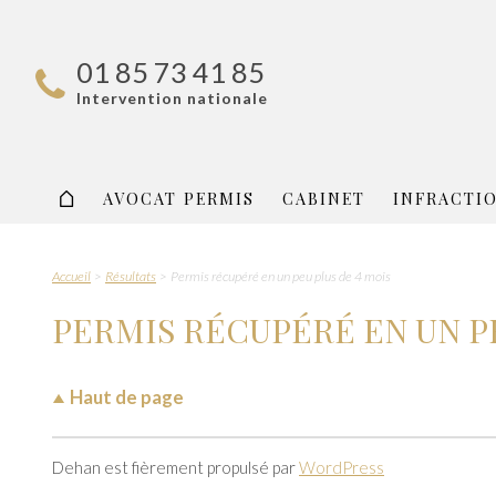
01 85 73 41 85
Intervention nationale
AVOCAT PERMIS
CABINET
INFRACTI
Accueil
Résultats
Permis récupéré en un peu plus de 4 mois
PERMIS RÉCUPÉRÉ EN UN PE
Haut de page
Dehan est fièrement propulsé par
WordPress