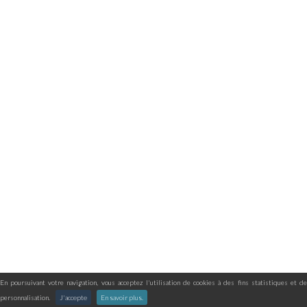
En poursuivant votre navigation, vous acceptez l'utilisation de cookies à des fins statistiques et de
personnalisation.
J'accepte
En savoir plus.