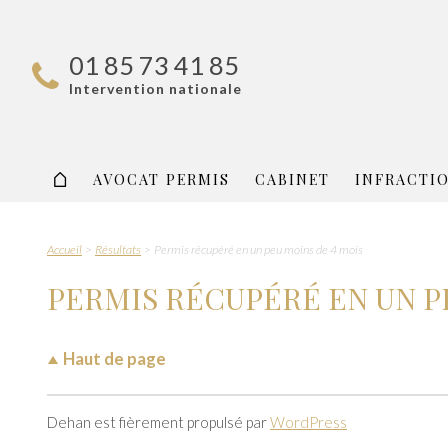
01 85 73 41 85
Intervention nationale
AVOCAT PERMIS
CABINET
INFRACTI
Accueil
Résultats
Permis récupéré en un peu moins de 4 mois
PERMIS RÉCUPÉRÉ EN UN P
Haut de page
Dehan est fièrement propulsé par
WordPress