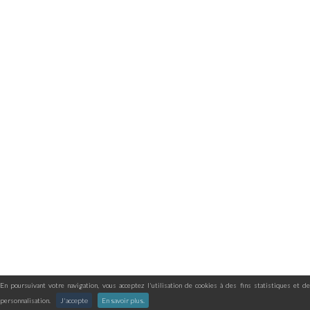
En poursuivant votre navigation, vous acceptez l'utilisation de cookies à des fins statistiques et de
personnalisation.
J'accepte
En savoir plus.