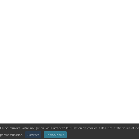
En poursuivant votre navigation, vous acceptez l'utilisation de cookies à des fins statistiques et de
personnalisation.
J'accepte
En savoir plus.