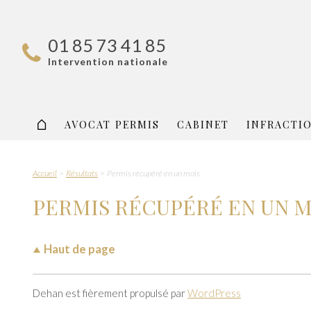
01 85 73 41 85
Intervention nationale
AVOCAT PERMIS
CABINET
INFRACTI
Accueil
Résultats
Permis récupéré en un mois
PERMIS RÉCUPÉRÉ EN UN M
Haut de page
Dehan est fièrement propulsé par
WordPress