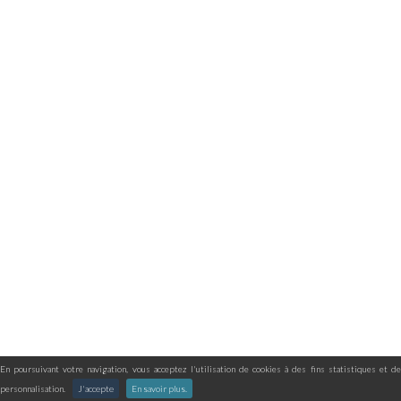
En poursuivant votre navigation, vous acceptez l'utilisation de cookies à des fins statistiques et de
personnalisation.
J'accepte
En savoir plus.