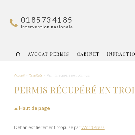
01 85 73 41 85
Intervention nationale
AVOCAT PERMIS
CABINET
INFRACTI
Accueil
Résultats
Permis récupéré en trois mois
PERMIS RÉCUPÉRÉ EN TROI
Haut de page
Dehan est fièrement propulsé par
WordPress