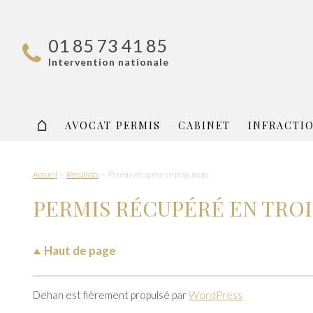
01 85 73 41 85
Intervention nationale
AVOCAT PERMIS
CABINET
INFRACTI
Accueil
Résultats
Permis récupéré en trois mois
PERMIS RÉCUPÉRÉ EN TROI
Haut de page
Dehan est fièrement propulsé par
WordPress