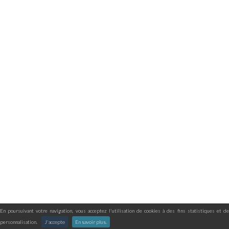
En poursuivant votre navigation, vous acceptez l'utilisation de cookies à des fins statistiques et de
personnalisation.
J'accepte
En savoir plus.