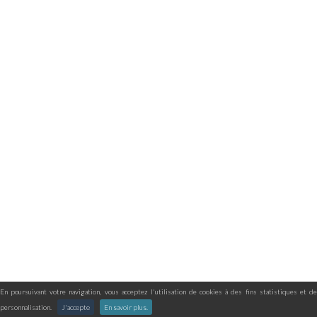
En poursuivant votre navigation, vous acceptez l'utilisation de cookies à des fins statistiques et de
personnalisation.
J'accepte
En savoir plus.