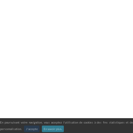
En poursuivant votre navigation, vous acceptez l'utilisation de cookies à des fins statistiques et de
personnalisation.
J'accepte
En savoir plus.