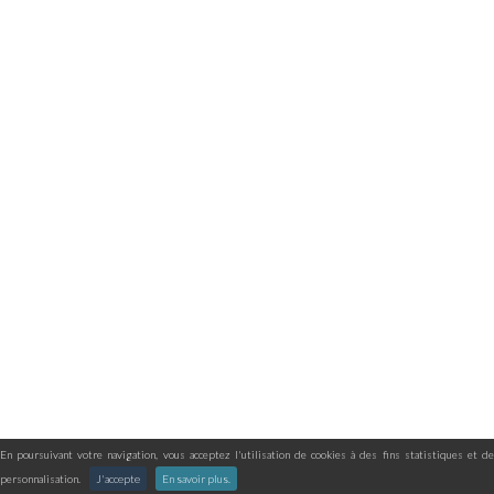
En poursuivant votre navigation, vous acceptez l'utilisation de cookies à des fins statistiques et de
personnalisation.
J'accepte
En savoir plus.