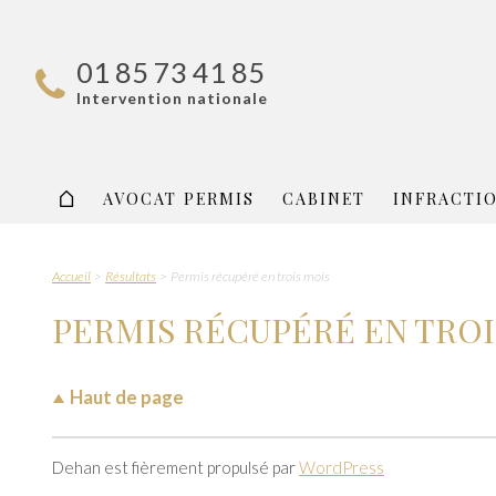
01 85 73 41 85
Intervention nationale
AVOCAT PERMIS
CABINET
INFRACTI
Accueil
Résultats
Permis récupéré en trois mois
PERMIS RÉCUPÉRÉ EN TROI
Haut de page
Dehan est fièrement propulsé par
WordPress