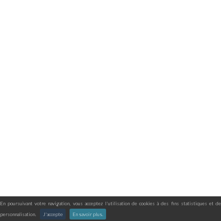
En poursuivant votre navigation, vous acceptez l'utilisation de cookies à des fins statistiques et de
personnalisation.
J'accepte
En savoir plus.