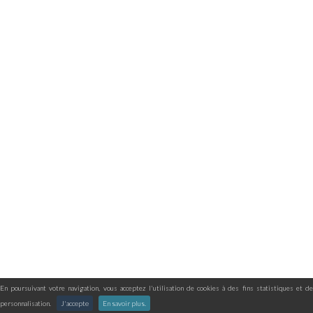
En poursuivant votre navigation, vous acceptez l'utilisation de cookies à des fins statistiques et de
personnalisation.
J'accepte
En savoir plus.