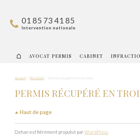
01 85 73 41 85
Intervention nationale
AVOCAT PERMIS
CABINET
INFRACTI
Accueil
Résultats
Permis récupéré en trois mois
PERMIS RÉCUPÉRÉ EN TROI
Haut de page
Dehan est fièrement propulsé par
WordPress