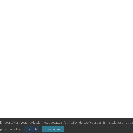
En poursuivant votre navigation, vous acceptez l'utilisation de cookies à des fins statistiques et de
personnalisation.
J'accepte
En savoir plus.