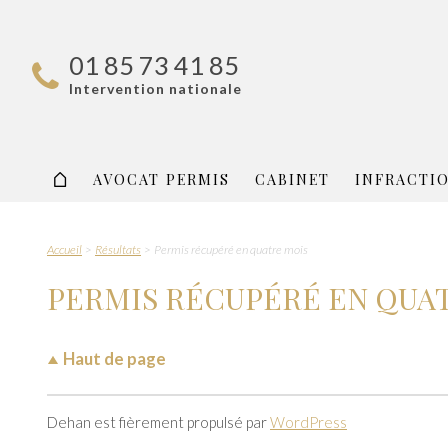
01 85 73 41 85
Intervention nationale
AVOCAT PERMIS
CABINET
INFRACTI
Accueil
Résultats
Permis récupéré en quatre mois
PERMIS RÉCUPÉRÉ EN QUA
Haut de page
Dehan est fièrement propulsé par
WordPress