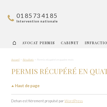
01 85 73 41 85
Intervention nationale
AVOCAT PERMIS
CABINET
INFRACTI
Accueil
Résultats
Permis récupéré en quatre mois
PERMIS RÉCUPÉRÉ EN QUA
Haut de page
Dehan est fièrement propulsé par
WordPress