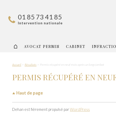
01 85 73 41 85
Intervention nationale
AVOCAT PERMIS
CABINET
INFRACTI
Accueil
Résultats
Permis récupéré en neuf mois après un long combat
PERMIS RÉCUPÉRÉ EN NEU
Haut de page
Dehan est fièrement propulsé par
WordPress