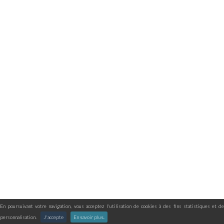
En poursuivant votre navigation, vous acceptez l'utilisation de cookies à des fins statistiques et de
personnalisation.
J'accepte
En savoir plus.