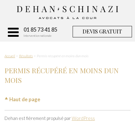
01 85 73 41 85
DEVIS GRATUIT
Intervention nationale
Accueil
Résultats
Permis récupéré en moins dun mois
PERMIS RÉCUPÉRÉ EN MOINS DUN
MOIS
Haut de page
Dehan est fièrement propulsé par
WordPress