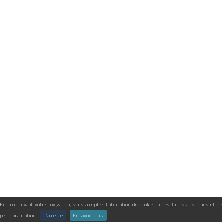
En poursuivant votre navigation, vous acceptez l'utilisation de cookies à des fins statistiques et de
personnalisation.
J'accepte
En savoir plus.