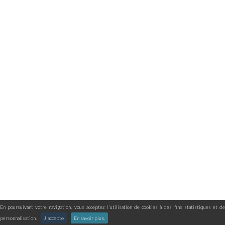
En poursuivant votre navigation, vous acceptez l'utilisation de cookies à des fins statistiques et de
personnalisation.
J'accepte
En savoir plus.