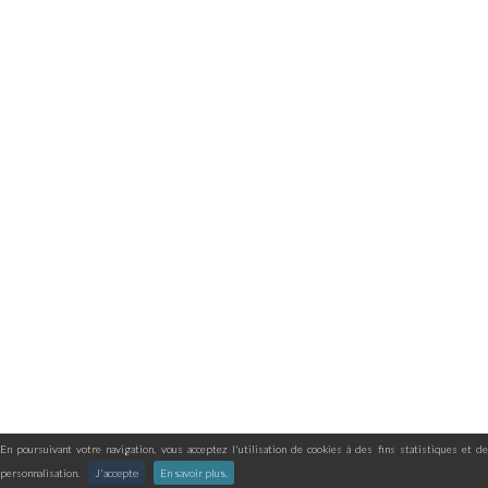
En poursuivant votre navigation, vous acceptez l'utilisation de cookies à des fins statistiques et de
personnalisation.
J'accepte
En savoir plus.