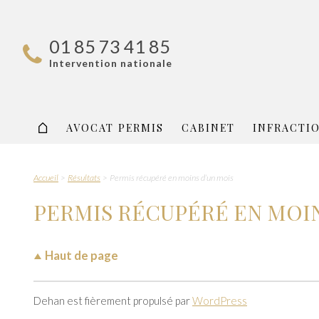
01 85 73 41 85
Intervention nationale
AVOCAT PERMIS
CABINET
INFRACTI
Accueil
Résultats
Permis récupéré en moins d’un mois
PERMIS RÉCUPÉRÉ EN MOIN
Haut de page
Dehan est fièrement propulsé par
WordPress