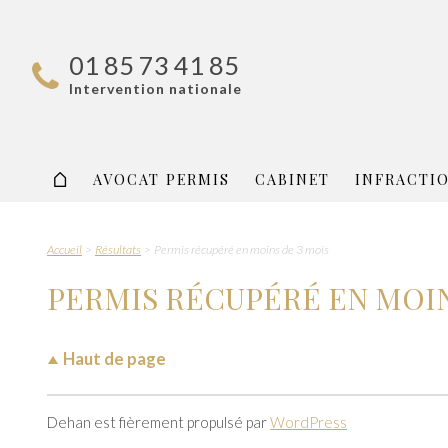
01 85 73 41 85
Intervention nationale
AVOCAT PERMIS
CABINET
INFRACTI
Accueil
Résultats
Permis récupéré en moins de 3 mois
PERMIS RÉCUPÉRÉ EN MOI
Haut de page
Dehan est fièrement propulsé par
WordPress