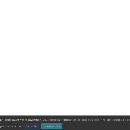
En poursuivant votre navigation, vous acceptez l'utilisation de cookies à des fins statistiques et de
personnalisation.
J'accepte
En savoir plus.