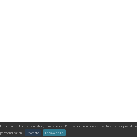
En poursuivant votre navigation, vous acceptez l'utilisation de cookies à des fins statistiques et de
personnalisation.
J'accepte
En savoir plus.