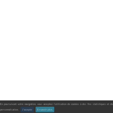
En poursuivant votre navigation, vous acceptez l'utilisation de cookies à des fins statistiques et de
personnalisation.
J'accepte
En savoir plus.