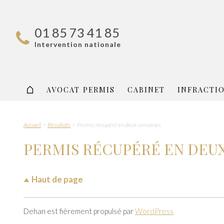
01 85 73 41 85
Intervention nationale
AVOCAT PERMIS
CABINET
INFRACTI
Accueil
Résultats
Permis récupéré en deux semaines
PERMIS RÉCUPÉRÉ EN DEU
Haut de page
Dehan est fièrement propulsé par
WordPress