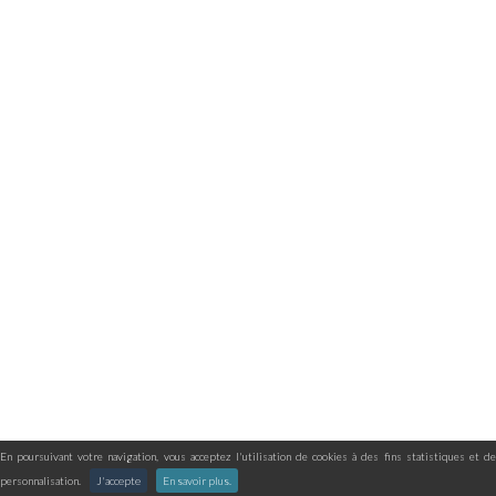
En poursuivant votre navigation, vous acceptez l'utilisation de cookies à des fins statistiques et de
personnalisation.
J'accepte
En savoir plus.