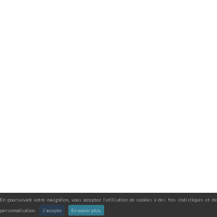
En poursuivant votre navigation, vous acceptez l'utilisation de cookies à des fins statistiques et de
personnalisation.
J'accepte
En savoir plus.