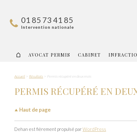
01 85 73 41 85
Intervention nationale
AVOCAT PERMIS
CABINET
INFRACTI
Accueil
Résultats
Permis récupéré en deux mois
PERMIS RÉCUPÉRÉ EN DEU
Haut de page
Dehan est fièrement propulsé par
WordPress